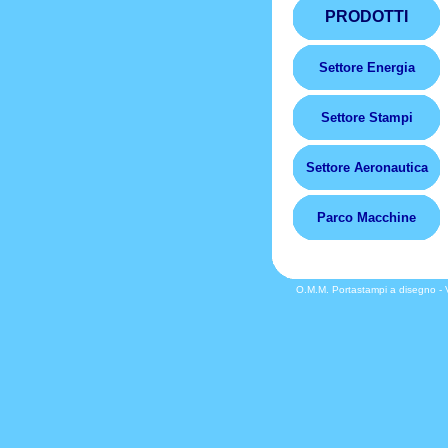
PRODOTTI
Settore Energia
Settore Stampi
Settore Aeronautica
Parco Macchine
O.M.M. Portastampi a disegno -