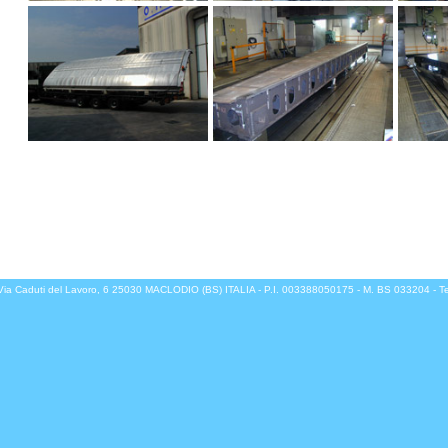
 Via Caduti del Lavoro, 6 25030 MACLODIO (BS) ITALIA - P.I. 003388050175 - M. BS 033204 - 